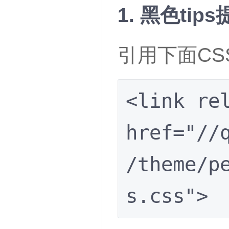
1. 黑色tip
引用下面CS
<link rel
href="//
/theme/p
s.css">