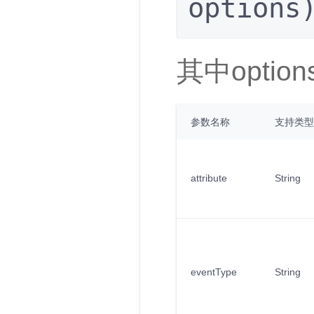
options
其中opti
参数名称
支持类型
attribute
String
eventType
String