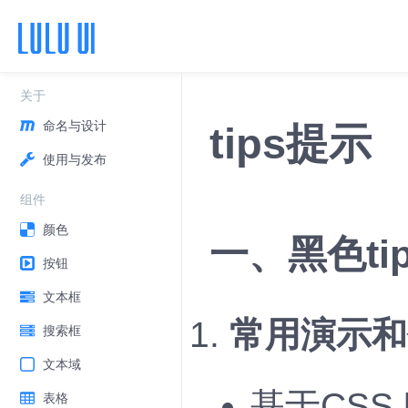
关于
命名与设计
tips提示
使用与发布
组件
颜色
一、黑色tip
按钮
文本框
常用演示和
搜索框
文本域
基于CSS 
表格