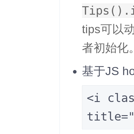
Tips().
tips可
者初始化
基于JS h
<i cla
title=