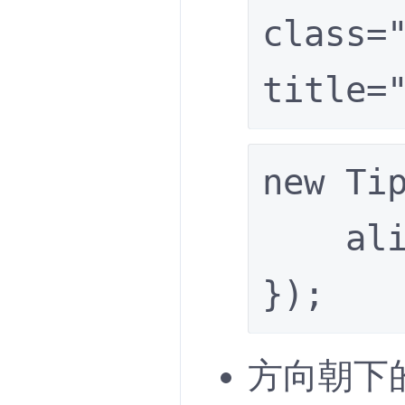
class="
title
new Tip
    align: 'rotate'

});
方向朝下的