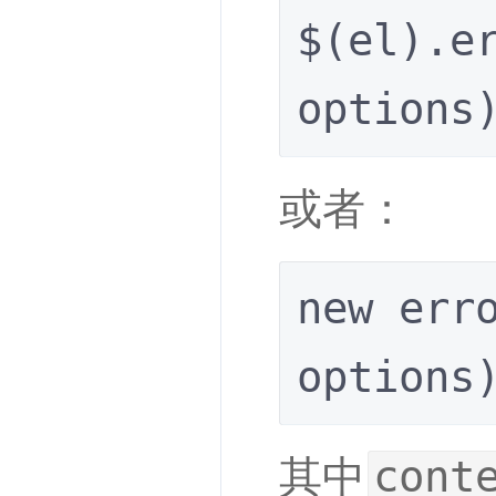
$(el).er
options
或者：
new erro
options
cont
其中