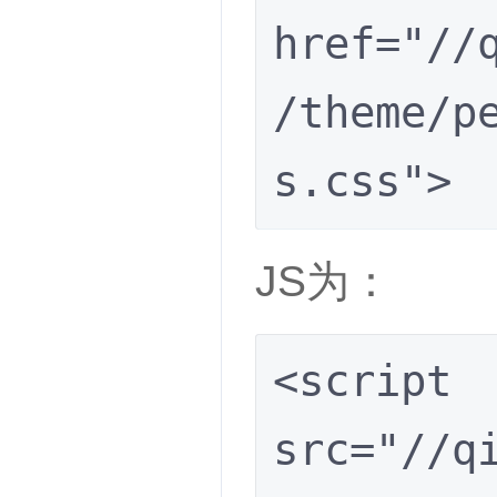
href="//
/theme/p
s.css">
JS为：
<script 
src="//q