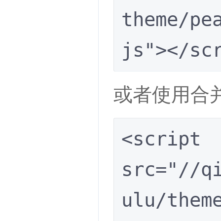
theme/pe
js"></sc
或者使用合
<script 
src="//q
ulu/them