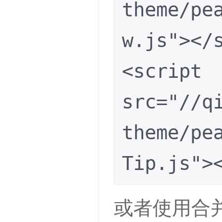
theme/pe
w.js"></s
<script 
src="//q
theme/pe
Tip.js">
或者使用合