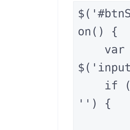
$('#btn
on() {

    var elSearch = 
$('input
    if (elSearch.val() == 
'') {

        elSearch.errorTip('