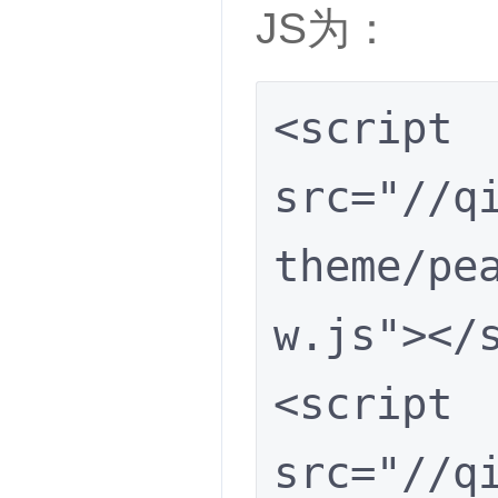
JS为：
<script 
src="//q
theme/pe
w.js"></s
<script 
src="//q