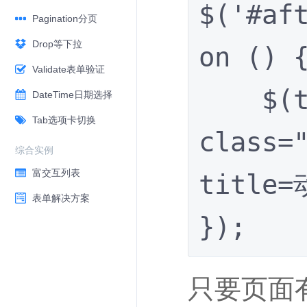
$('#af
Pagination分页
Drop等下拉
on () {
Validate表单验证
    $(this).after('<i 
DateTime日期选择
Tab选项卡切换
class="
综合实例
富交互列表
title=
表单解决方案
});
只要页面