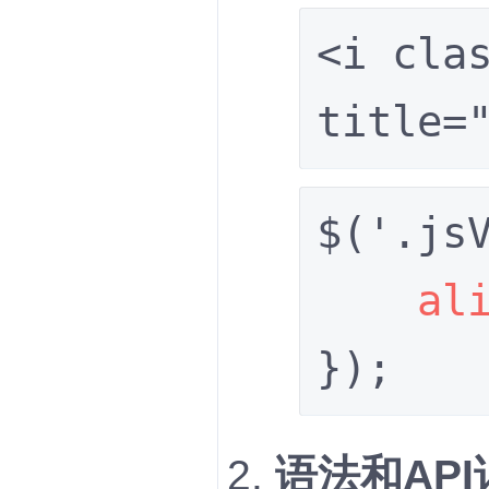
<i clas
title
$('.jsV
al
});
语法和API