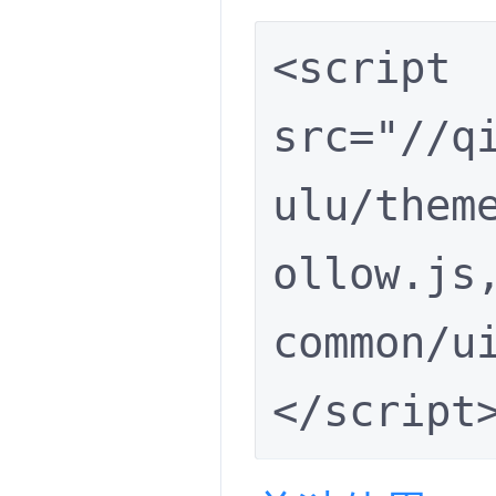
<script 
src="//q
ulu/them
ollow.js
common/u
</script