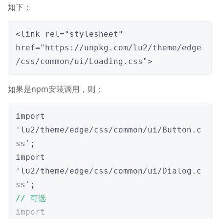
如下：
<link rel="stylesheet" 
href="https://unpkg.com/lu2/theme/edge
/css/common/ui/Loading.css">
如果是npm安装调用，则：
import 
'lu2/theme/edge/css/common/ui/Button.c
ss';

import 
'lu2/theme/edge/css/common/ui/Dialog.c
// 可选
import 