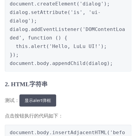
document.createElement('dialog');

dialog.setAttribute('is', 'ui-
dialog');

dialog.addEventListener('DOMContentLoa
ded', function () {

  this.alert('Hello, LuLu UI!');

});

document.body.appendChild(dialog);
2. HTML字符串
测试：
显示alert弹框
点击按钮执行的代码如下：
document.body.insertAdjacentHTML('befo