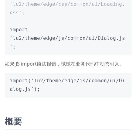
'lu2/theme/edge/css/common/ui/Loading.
css';
import 
'lu2/theme/edge/js/common/ui/Dialog.js
';
如果 JS import语法报错，试试在业务代码中动态引入。
import('lu2/theme/edge/js/common/ui/Di
alog.js');
概要