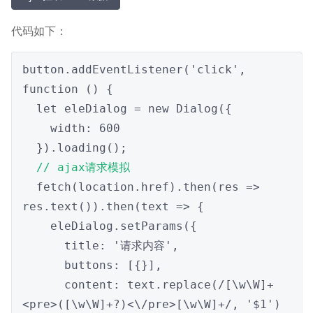
代码如下：
button.addEventListener('click', 
function () {

  let eleDialog = new Dialog({

    width: 600

  }).loading();

// ajax请求模拟
  fetch(location.href).then(res => 
res.text()).then(text => {

    eleDialog.setParams({

      title: '请求内容',

      buttons: [{}],

      content: text.replace(/[\w\W]+
<pre>([\w\W]+?)<\/pre>[\w\W]+/, '$1')
