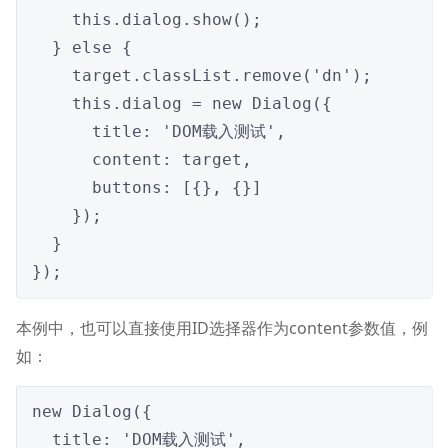
    this.dialog.show();

  } else {

    target.classList.remove('dn');

    this.dialog = new Dialog({

      title: 'DOM载入测试',

      content: target,

      buttons: [{}, {}]

    });

  }

});
本例中，也可以直接使用ID选择器作为content参数值，例
如：
new Dialog({

  title: 'DOM载入测试',
