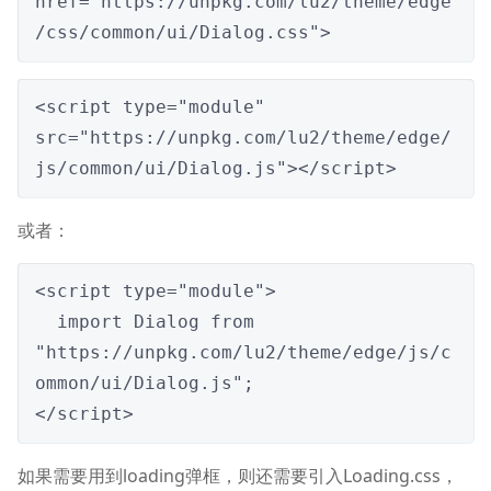
href="https://unpkg.com/lu2/theme/edge
/css/common/ui/Dialog.css">
<script type="module" 
src="https://unpkg.com/lu2/theme/edge/
js/common/ui/Dialog.js"></script>
或者：
<script type="module">

  import Dialog from 
"https://unpkg.com/lu2/theme/edge/js/c
ommon/ui/Dialog.js";

</script>
如果需要用到loading弹框，则还需要引入Loading.css，