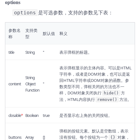
options
是可选参数，支持的参数见下表：
options
参数名
支持类
默认值
释义
称
型
title
String
''
表示弹框的标题。
表示弹框显示的主体内容。可以是HTML
字符串，或者是DOM对象，也可以是返
String
回HTML字符串或DOM对象的函数。参
content
Object
''
数类型不同，弹框关闭的方法也不一
Function
样，DOM对象关闭执行
方
hide()
法，HTML内容执行
方法。
remove()
closable
*
Boolean
true
是否显示右上角的关闭按钮。
弹框的按钮元素。默认是空数组，表示
buttons
Array
[]
没有按钮。每个按钮为一个
对象，
{}