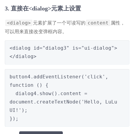
3. 直接在<dialog>元素上设置
元素扩展了一个可读写的
属性，
<dialog>
content
可以用来直接改变弹框内容。
<dialog id="dialog3" is="ui-dialog">
</dialog>
button4.addEventListener('click', 
function () {

  dialog4.show().content = 
document.createTextNode('Hello, LuLu 
UI!');

});