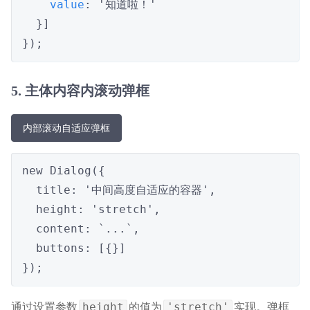
value
: '知道啦！'

  }]

}); 
5. 主体内容内滚动弹框
内部滚动自适应弹框
new Dialog({

  title: '中间高度自适应的容器',

  height: 'stretch',

  content: `...`,

  buttons: [{}]

});
通过设置参数
的值为
实现。弹框
height
'stretch'