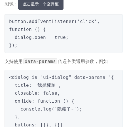
测试：
点击显示一个空弹框
button.addEventListener('click', 
function () {

  dialog.open = true;

});
支持使用
传递各类通用参数，例如：
data-params
<dialog is="ui-dialog" data-params="{

  title: '我是标题',

  closable: false,

  onHide: function () {

    console.log('隐藏了~');

  },

  buttons: [{}, {}]
