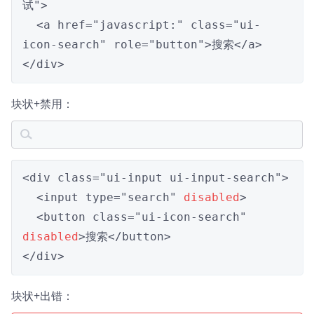
试">

  <a href="javascript:" class="ui-
icon-search" role="button">搜索</a>

</div>
块状+禁用：
<div class="ui-input ui-input-search">

  <input type="search" 
disabled
>

  <button class="ui-icon-search" 
disabled
>搜索</button>

</div>
块状+出错：