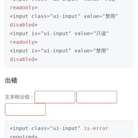
readonly
>

<input class="ui-input" value="禁用" 
disabled
>

<input is="ui-input" value="只读" 
readonly
>

<input is="ui-input" value="禁用" 
disabled
>
出错
文本框出错：
<input class="ui-input" 
is-error
required>
