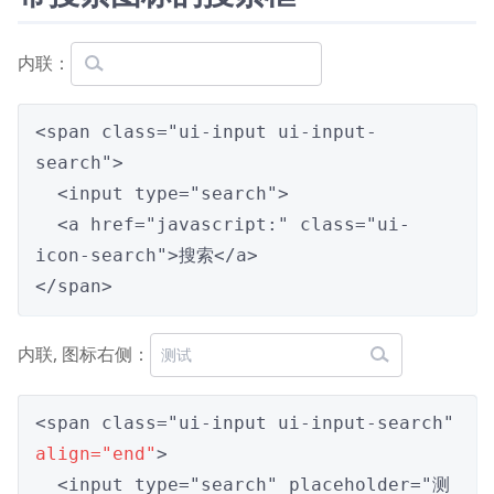
内联：
<span class="ui-input ui-input-
search">

  <input type="search">

  <a href="javascript:" class="ui-
icon-search">搜索</a>

</span>
内联, 图标右侧：
<span class="ui-input ui-input-search" 
align="end"
>

  <input type="search" placeholder="测