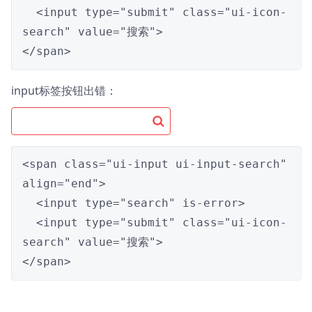
  <input type="submit" class="ui-icon-
search" value="搜索">

</span>
input标签按钮出错：
<span class="ui-input ui-input-search" 
align="end">

  <input type="search" is-error>

  <input type="submit" class="ui-icon-
search" value="搜索">

</span>