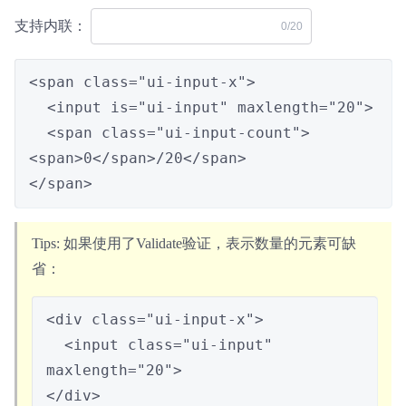
支持内联：
0
/20
<span class="ui-input-x">

  <input is="ui-input" maxlength="20">

  <span class="ui-input-count">
<span>0</span>/20</span>

</span>
如果使用了Validate验证，表示数量的元素可缺
省：
<div class="ui-input-x">

  <input class="ui-input" 
maxlength="20">

</div>