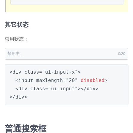
其它状态
禁用状态：
0
/
20
<div class="ui-input-x">

  <input maxlength="20" 
disabled
>

  <div class="ui-input"></div>

</div>
普通搜索框