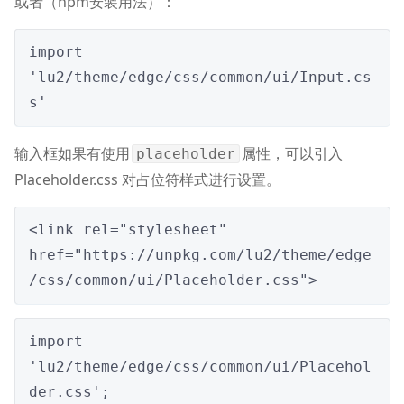
或者（npm安装用法）：
import 
'lu2/theme/edge/css/common/ui/Input.cs
s'
输入框如果有使用
属性，可以引入
placeholder
Placeholder.css 对占位符样式进行设置。
<link rel="stylesheet" 
href="https://unpkg.com/lu2/theme/edge
/css/common/ui/Placeholder.css">
import 
'lu2/theme/edge/css/common/ui/Placehol
der.css';