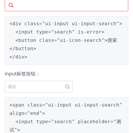
<div class="ui-input ui-input-search">

  <input type="search" is-error>

  <button class="ui-icon-search">搜索
</button>

</div>
input标签按钮：
<span class="ui-input ui-input-search" 
align="end">

  <input type="search" placeholder="测
试">
